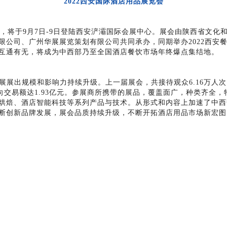
2022西安国际酒店用品展览会
览会，将于9月7日-9日登陆西安浐灞国际会展中心。展会由陕西省文
公司、广州华展展览策划有限公司共同承办，同期举办2022西安餐
互通有无，将成为中西部乃至全国酒店餐饮市场年终爆点集结地。
展展出规模和影响力持续升级。上一届展会，共接待观众6.16万人次
，意向交易额达1.93亿元。参展商所携带的展品，覆盖面广，种类齐
烘焙、酒店智能科技等系列产品与技术。从形式和内容上加速了中西
断创新品牌发展，展会品质持续升级，不断开拓酒店用品市场新宏图
会、第21届西安国际家具博览会同时召开，形成展会联动模式，促进当
和资深买家慕名前来，共襄盛举！
3届西安国际酒店设备及用品展览