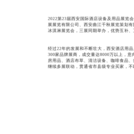
2022第23届西安国际酒店设备及用品展
展展览有限公司、西安曲江千秋展览策划有限
冰淇淋展览会，三展同期举办，优势互补、
经过22年的发展和不断壮大，西安酒店用品
300家品牌展商，成交量达8000万以上
房用品、酒店布草、清洁设备、咖啡食品、
继续多展联动，贯通省市县级专业买家，不
本届展会还将与2022西安餐饮食材博览
应链建设。届时，将有更大规模的专业观众
上一篇
「展商推荐」九阳豆浆与您相约2